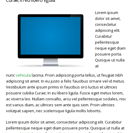
Curae; In eu libero ligula.
Lorem ipsum
dolor sit amet,
consectetur
adipiscing elit.
Curabitur
pellentesque
neque eget diam
posuere porta.
Quisque ut nulla
at
nunc
vehicula
lacinia. Proin adipiscing porta tellus, ut feugiat nibh
adipiscing sit amet. In eu justo a felis faucibus ornare vel id metus.
Vestibulum ante ipsum primis in faucibus orci luctus et ultrices
posuere cubilia Curae; In eu libero ligula. Fusce eget metus lorem,
ac viverra leo. Nullam convallis, arcu vel pellentesque sodales, nisi
est varius diam, ac ultrices sem ante quis sem. Proin ultricies
volutpat sapien, nec scelerisque ligula mollis lobortis.
Lorem ipsum dolor sit amet, consectetur adipiscing elit. Curabitur
pellentesque neque eget diam posuere porta. Quisque ut nulla at