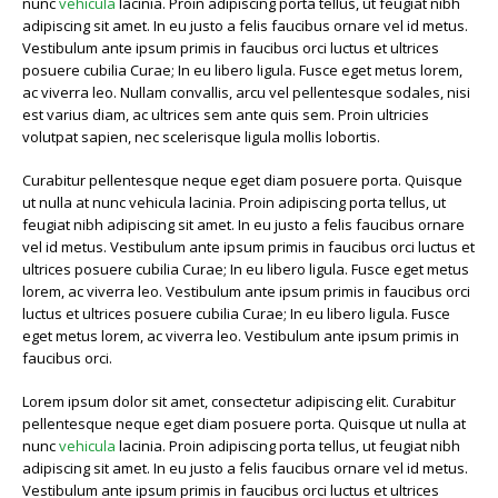
nunc
vehicula
lacinia. Proin adipiscing porta tellus, ut feugiat nibh
adipiscing sit amet. In eu justo a felis faucibus ornare vel id metus.
Vestibulum ante ipsum primis in faucibus orci luctus et ultrices
posuere cubilia Curae; In eu libero ligula. Fusce eget metus lorem,
ac viverra leo. Nullam convallis, arcu vel pellentesque sodales, nisi
est varius diam, ac ultrices sem ante quis sem. Proin ultricies
volutpat sapien, nec scelerisque ligula mollis lobortis.
Curabitur pellentesque neque eget diam posuere porta. Quisque
ut nulla at nunc vehicula lacinia. Proin adipiscing porta tellus, ut
feugiat nibh adipiscing sit amet. In eu justo a felis faucibus ornare
vel id metus. Vestibulum ante ipsum primis in faucibus orci luctus et
ultrices posuere cubilia Curae; In eu libero ligula. Fusce eget metus
lorem, ac viverra leo. Vestibulum ante ipsum primis in faucibus orci
luctus et ultrices posuere cubilia Curae; In eu libero ligula. Fusce
eget metus lorem, ac viverra leo. Vestibulum ante ipsum primis in
faucibus orci.
Lorem ipsum dolor sit amet, consectetur adipiscing elit. Curabitur
pellentesque neque eget diam posuere porta. Quisque ut nulla at
nunc
vehicula
lacinia. Proin adipiscing porta tellus, ut feugiat nibh
adipiscing sit amet. In eu justo a felis faucibus ornare vel id metus.
Vestibulum ante ipsum primis in faucibus orci luctus et ultrices